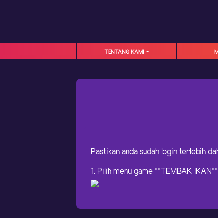
TENTANG KAMI
M
Pastikan anda sudah login terlebih d
1. Pilih menu game ""TEMBAK IKAN""