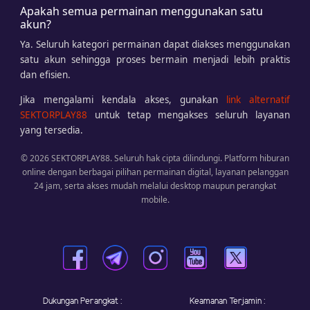
Apakah semua permainan menggunakan satu
akun?
Ya. Seluruh kategori permainan dapat diakses menggunakan
satu akun sehingga proses bermain menjadi lebih praktis
dan efisien.
Jika mengalami kendala akses, gunakan
link alternatif
SEKTORPLAY88
untuk tetap mengakses seluruh layanan
yang tersedia.
© 2026 SEKTORPLAY88. Seluruh hak cipta dilindungi. Platform hiburan
online dengan berbagai pilihan permainan digital, layanan pelanggan
24 jam, serta akses mudah melalui desktop maupun perangkat
mobile.
Dukungan Perangkat :
Keamanan Terjamin :