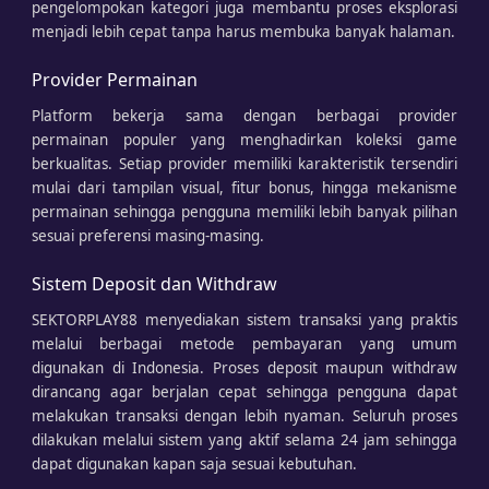
pengelompokan kategori juga membantu proses eksplorasi
menjadi lebih cepat tanpa harus membuka banyak halaman.
Provider Permainan
Platform bekerja sama dengan berbagai provider
permainan populer yang menghadirkan koleksi game
berkualitas. Setiap provider memiliki karakteristik tersendiri
mulai dari tampilan visual, fitur bonus, hingga mekanisme
permainan sehingga pengguna memiliki lebih banyak pilihan
sesuai preferensi masing-masing.
Sistem Deposit dan Withdraw
SEKTORPLAY88 menyediakan sistem transaksi yang praktis
melalui berbagai metode pembayaran yang umum
digunakan di Indonesia. Proses deposit maupun withdraw
dirancang agar berjalan cepat sehingga pengguna dapat
melakukan transaksi dengan lebih nyaman. Seluruh proses
dilakukan melalui sistem yang aktif selama 24 jam sehingga
dapat digunakan kapan saja sesuai kebutuhan.