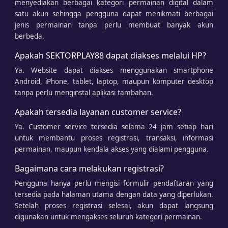
menyediakan berbagai kategori permainan digital dalam
satu akun sehingga pengguna dapat menikmati berbagai
jenis permainan tanpa perlu membuat banyak akun
berbeda.
Apakah SEKTORPLAY88 dapat diakses melalui HP?
Ya. Website dapat diakses menggunakan smartphone
Android, iPhone, tablet, laptop, maupun komputer desktop
tanpa perlu menginstal aplikasi tambahan.
Apakah tersedia layanan customer service?
Ya. Customer service tersedia selama 24 jam setiap hari
untuk membantu proses registrasi, transaksi, informasi
permainan, maupun kendala akses yang dialami pengguna.
Bagaimana cara melakukan registrasi?
Pengguna hanya perlu mengisi formulir pendaftaran yang
tersedia pada halaman utama dengan data yang diperlukan.
Setelah proses registrasi selesai, akun dapat langsung
digunakan untuk mengakses seluruh kategori permainan.