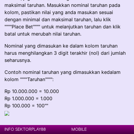
maksimal taruhan. Masukkan nominal taruhan pada
kolom, pastikan nilai yang anda masukan sesuai
dengan minimal dan maksimal taruhan, lalu klik
""""Place Bet"""" untuk melanjutkan taruhan dan klik
batal untuk merubah nilai taruhan.
Nominal yang dimasukan ke dalam kolom taruhan
harus menghilangkan 3 digit terakhir (nol) dari jumlah
seharusnya.
Contoh nominal taruhan yang dimasukkan kedalam
kolom """"Taruhan"""":
Rp 10.000.000 = 10.000
Rp 1.000.000 = 1.000
Rp 100.000 = 100""
INFO SEKTORPLAY88
MOBILE