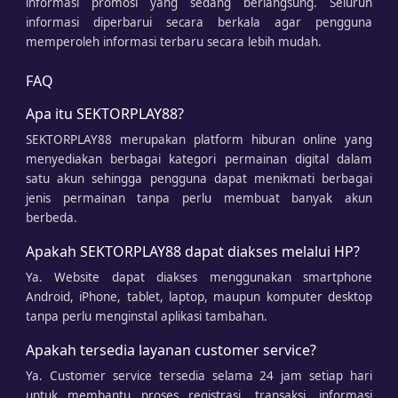
informasi promosi yang sedang berlangsung. Seluruh
informasi diperbarui secara berkala agar pengguna
memperoleh informasi terbaru secara lebih mudah.
FAQ
Apa itu SEKTORPLAY88?
SEKTORPLAY88 merupakan platform hiburan online yang
menyediakan berbagai kategori permainan digital dalam
satu akun sehingga pengguna dapat menikmati berbagai
jenis permainan tanpa perlu membuat banyak akun
berbeda.
Apakah SEKTORPLAY88 dapat diakses melalui HP?
Ya. Website dapat diakses menggunakan smartphone
Android, iPhone, tablet, laptop, maupun komputer desktop
tanpa perlu menginstal aplikasi tambahan.
Apakah tersedia layanan customer service?
Ya. Customer service tersedia selama 24 jam setiap hari
untuk membantu proses registrasi, transaksi, informasi