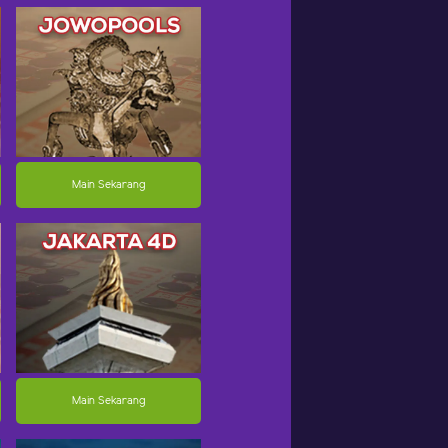
Main Sekarang
Main Sekarang