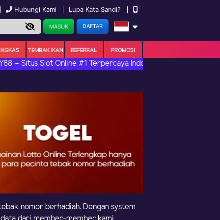
Hubungi Kami
Lupa Kata Sandi?
DAFTAR
ANGKAS
TEMBAK IKAN
REFERRAL
PROMOSI
 #1 Terpercaya Indonesia! Di Dukung SportGG & Casino Proxy
 tebak nomor berhadiah. Dengan system
an data dari member-member kami.