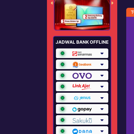
T
JADWAL BANK OFFLINE