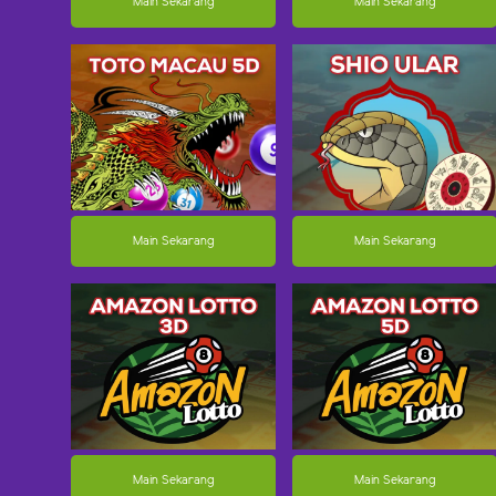
Main Sekarang
Main Sekarang
Main Sekarang
Main Sekarang
Main Sekarang
Main Sekarang