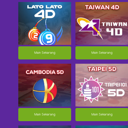
Main Sekarang
Main Sekarang
Main Sekarang
Main Sekarang