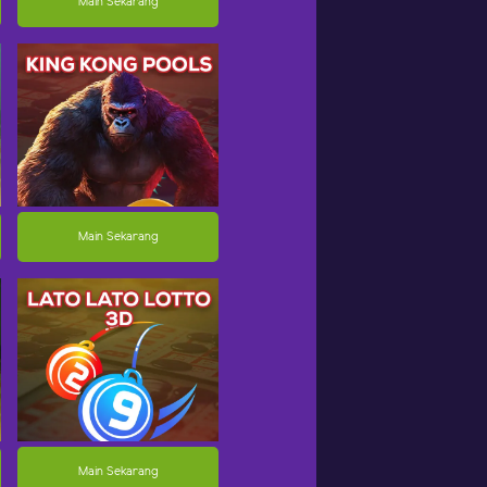
Main Sekarang
Main Sekarang
Main Sekarang