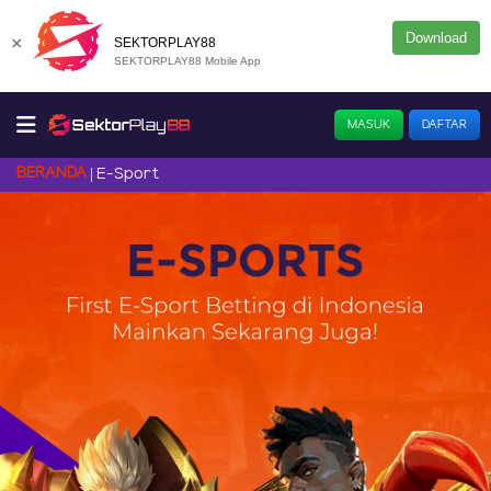
Download
×
SEKTORPLAY88
SEKTORPLAY88 Mobile App
MASUK
DAFTAR
BERANDA
E-Sport