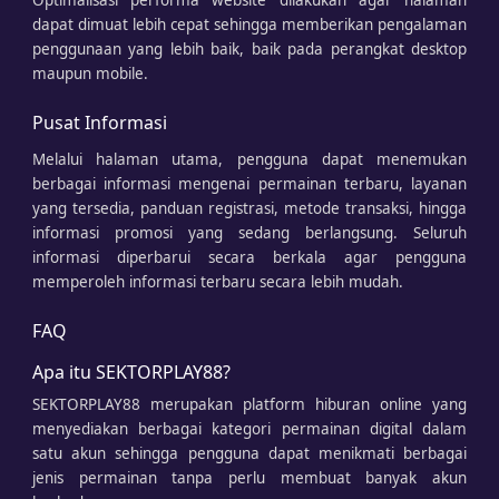
dapat dimuat lebih cepat sehingga memberikan pengalaman
penggunaan yang lebih baik, baik pada perangkat desktop
maupun mobile.
Pusat Informasi
Melalui halaman utama, pengguna dapat menemukan
berbagai informasi mengenai permainan terbaru, layanan
yang tersedia, panduan registrasi, metode transaksi, hingga
informasi promosi yang sedang berlangsung. Seluruh
informasi diperbarui secara berkala agar pengguna
memperoleh informasi terbaru secara lebih mudah.
FAQ
Apa itu SEKTORPLAY88?
SEKTORPLAY88 merupakan platform hiburan online yang
menyediakan berbagai kategori permainan digital dalam
satu akun sehingga pengguna dapat menikmati berbagai
jenis permainan tanpa perlu membuat banyak akun